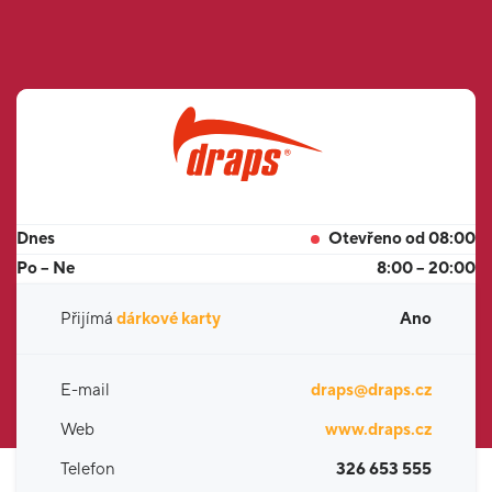
Dnes
Otevřeno od 08:00
Po – Ne
8:00 – 20:00
Přijímá
dárkové karty
Ano
E-mail
draps@draps.cz
Web
www.draps.cz
Telefon
326 653 555