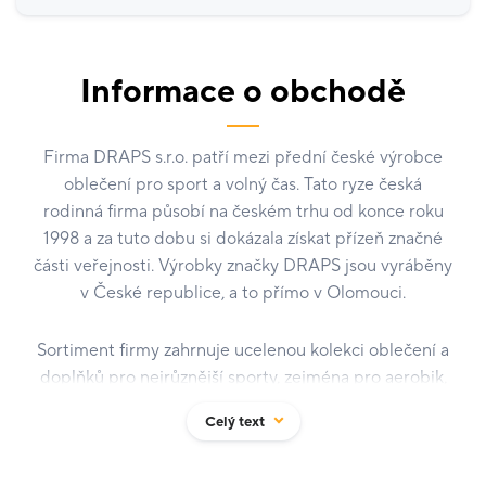
Informace o obchodě
Firma DRAPS s.r.o. patří mezi přední české výrobce
oblečení pro sport a volný čas. Tato ryze česká
rodinná firma působí na českém trhu od konce roku
1998 a za tuto dobu si dokázala získat přízeň značné
části veřejnosti. Výrobky značky DRAPS jsou vyráběny
v České republice, a to přímo v Olomouci.
Sortiment firmy zahrnuje ucelenou kolekci oblečení a
doplňků pro nejrůznější sporty, zejména pro aerobik,
fitness či běh, ale i oblečení pro turistiku, tenis,
Celý text
squash, lyžování a další. Vedle sportovní kolekce je
pod značkou DRAPS vyráběno také elegantní a
pohodlné oblečení pro volný čas. Důraz je kladen