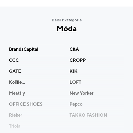
především na kvalitu, originalitu, pohodlné nošení, ale
zároveň na vysoce moderní a elegantní design
Další z kategorie
oblečení.
Móda
Cílem firmy je vyrábět atraktivní, kvalitní a cenově
dostupné sportovní oblečení pro široký okruh
BrandsCapital
C&A
zákazníků.
CCC
CROPP
Více informací najdete na www.draps.cz
GATE
KIK
Košile...
LOFT
Meatfly
New Yorker
OFFICE SHOES
Pepco
Rieker
TAKKO FASHION
Triola