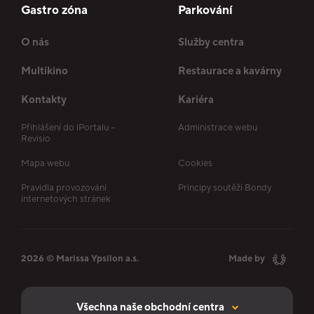
Gastro zóna
Parkování
O nás
Služby centra
Multikino
Restaurace a kavárny
Kontakty
Kariéra
Přihlášení do iPortalu –
Administrace webu
Revisio
Mapa webu
Cookies
Pravidla provozování
Principy soutěží Bondy
internetových stránek
2026 © Marissa Ypsilon a.s.
Made by
Všechna naše obchodní centra