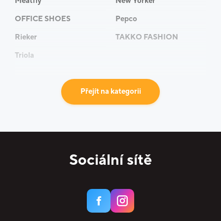
Meatfly
New Yorker
OFFICE SHOES
Pepco
Rieker
TAKKO FASHION
Triola
Přejít na kategorii
Sociální sítě