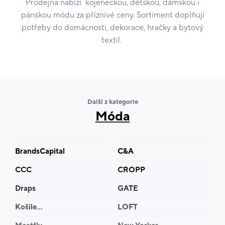
Prodejna nabízí kojeneckou, dětskou, dámskou i
pánskou módu za příznivé ceny. Sortiment doplňují
potřeby do domácnosti, dekorace, hračky a bytový
textil.
Další z kategorie
Móda
BrandsCapital
C&A
CCC
CROPP
Draps
GATE
Košile...
LOFT