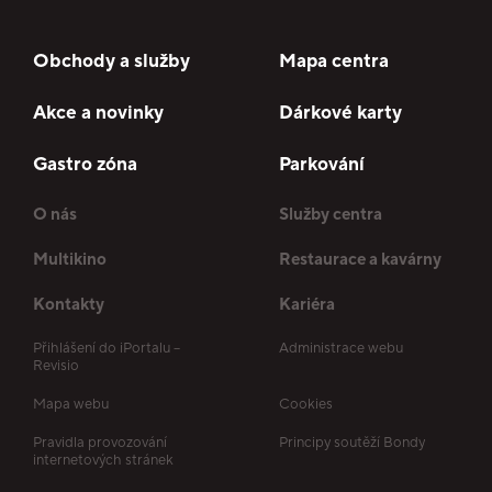
Obchody a služby
Mapa centra
Akce a novinky
Dárkové karty
Gastro zóna
Parkování
O nás
Služby centra
Multikino
Restaurace a kavárny
Kontakty
Kariéra
Přihlášení do iPortalu –
Administrace webu
Revisio
Mapa webu
Cookies
Pravidla provozování
Principy soutěží Bondy
internetových stránek