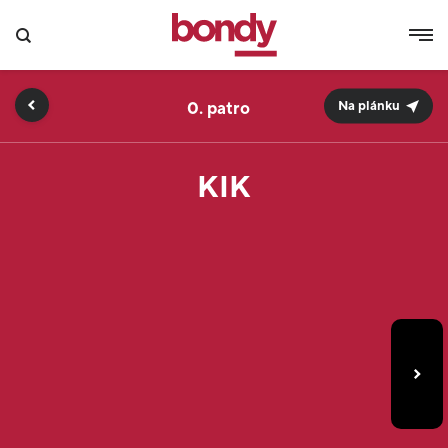
0.
Na plánku
KIK