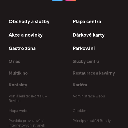
Obchody a služby
Mapa centra
Akce a novinky
Dárkové karty
Gastro zóna
Parkování
O nás
Služby centra
Multikino
Restaurace a kavárny
Kontakty
Kariéra
Přihlášení do iPortalu –
Administrace webu
Revisio
Mapa webu
Cookies
Pravidla provozování
Principy soutěží Bondy
internetových stránek