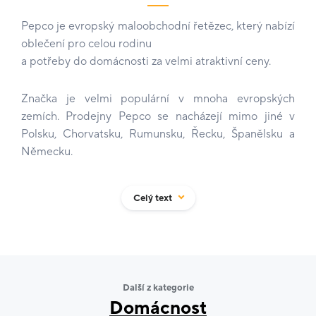
Pepco je evropský maloobchodní řetězec, který nabízí
oblečení pro celou rodinu
a potřeby do domácnosti za velmi atraktivní ceny.
Značka je velmi populární v mnoha evropských
zemích. Prodejny Pepco se nacházejí mimo jiné v
Polsku, Chorvatsku, Rumunsku, Řecku, Španělsku a
Německu.
Stovky nových produktů týdně, desítky premiérových
Celý text
kolekcí každou sezónu a motto společnosti Pepco
„Překvapí kvalitou, okouzlí cenou“ přilákají do
obchodů každý měsíc miliony zákazníků.
Vítejte ve světě Pepco!
Další z kategorie
Domácnost