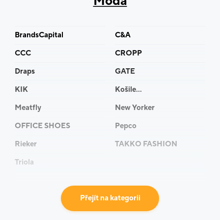
Móda
BrandsCapital
C&A
CCC
CROPP
Draps
GATE
KIK
Košile...
Meatfly
New Yorker
OFFICE SHOES
Pepco
Rieker
TAKKO FASHION
Triola
Přejít na kategorii