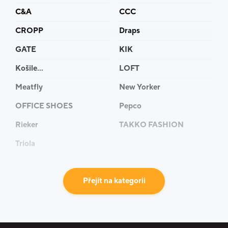
C&A
CCC
CROPP
Draps
GATE
KIK
Košile...
LOFT
Meatfly
New Yorker
OFFICE SHOES
Pepco
Rieker
TAKKO FASHION
Triola
Přejít na kategorii