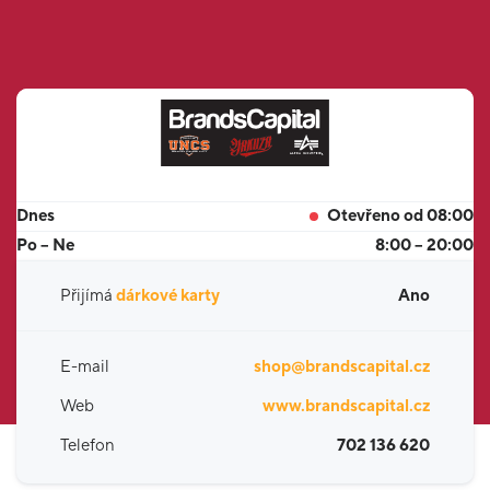
Dnes
Otevřeno od 08:00
Po – Ne
8:00 – 20:00
Přijímá
dárkové karty
Ano
E-mail
shop@brandscapital.cz
Web
www.brandscapital.cz
Telefon
702 136 620