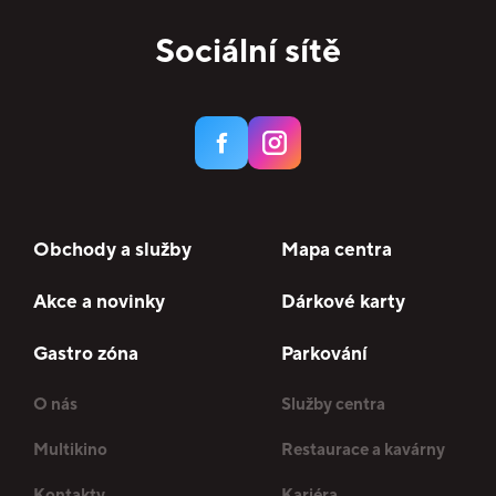
Sociální sítě
Obchody a služby
Mapa centra
Akce a novinky
Dárkové karty
Gastro zóna
Parkování
O nás
Služby centra
Multikino
Restaurace a kavárny
Kontakty
Kariéra