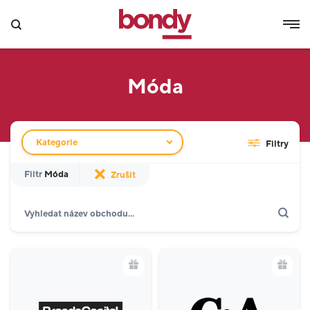
Móda
Filtr obchodů
Kategorie
Filtry
Filtr
Móda
Zrušit
Hledat
Zobrazit jen akce
Dárkové karty
Gastronomie a delikatesy
18
Móda
16
Kino a zábava
2