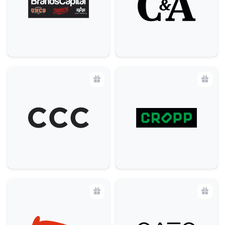
Krása a zdraví
10
Specializované prodejny
15
Domácnost
6
Potraviny
3
Služby
17
Bankomaty
3