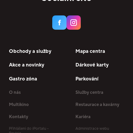
Obchody a služby
Mapa centra
Akce a novinky
Dárkové karty
Gastro zóna
Parkování
O nás
Služby centra
Multikino
Restaurace a kavárny
Kontakty
Kariéra
Přihlášení do iPortalu –
Administrace webu