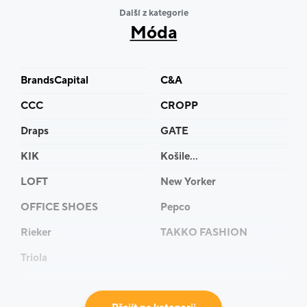
plavky, kalhoty, bundy, kšiltovky, batohy, kabelky,
Další z kategorie
rukavice, čepice, snowboardy, snowboardové
Móda
vybavení a doplňky
.
BrandsCapital
C&A
CCC
CROPP
Draps
GATE
KIK
Košile...
LOFT
New Yorker
OFFICE SHOES
Pepco
Rieker
TAKKO FASHION
Triola