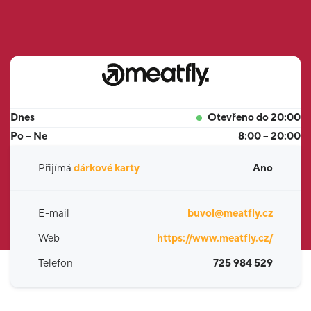
Dnes
Otevřeno do 20:00
Po – Ne
8:00 – 20:00
Přijímá
dárkové karty
Ano
E-mail
buvol@meatfly.cz
Web
https://www.meatfly.cz/
Telefon
725 984 529