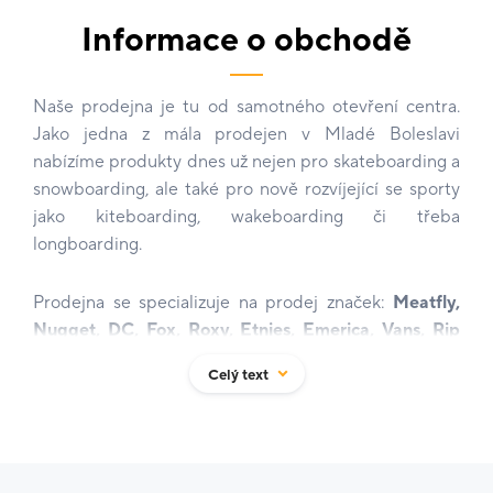
Informace o obchodě
Naše prodejna je tu od samotného otevření centra.
Jako jedna z mála prodejen v Mladé Boleslavi
nabízíme produkty dnes už nejen pro skateboarding a
snowboarding, ale také pro nově rozvíjející se sporty
jako kiteboarding, wakeboarding či třeba
longboarding.
Prodejna se specializuje na prodej značek:
Meatfly,
Nugget, DC, Fox, Roxy, Etnies, Emerica, Vans, Rip
Curl, Oakley, Burton, Anon, Volcom, New Era, Nitro,
Celý text
Ride Snowboards a Dakine.
Z těchto všech značek Vám každý půl rok nabízíme v
aktuálních kolekcích:
trička, košile, mikiny, kraťasy,