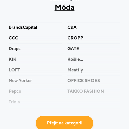
Móda
BrandsCapital
C&A
CCC
CROPP
Draps
GATE
KIK
Košile...
LOFT
Meatfly
New Yorker
OFFICE SHOES
Pepco
TAKKO FASHION
Triola
Přejít na kategorii