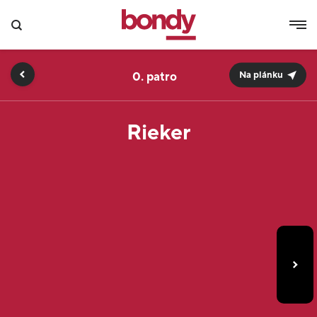
0.
Na plánku
Rieker