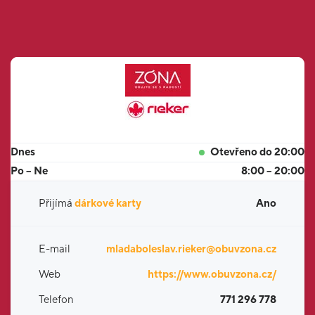
Dnes
Otevřeno do 20:00
Po – Ne
8:00 – 20:00
Přijímá
dárkové karty
Ano
E-mail
mladaboleslav.rieker@obuvzona.cz
Web
https://www.obuvzona.cz/
Telefon
771 296 778