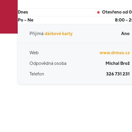
Dnes
Otevřeno od 
Po – Ne
8:00 – 
Přijímá
dárkové karty
Ano
Web
www.drmax.cz
Odpovědná osoba
Michal Brož
Telefon
326 731 231