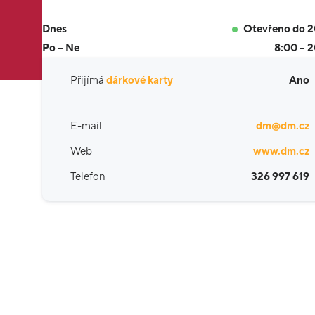
Dnes
Otevřeno do 
Po – Ne
8:00 – 
Přijímá
dárkové karty
Ano
E-mail
dm@dm.cz
Web
www.dm.cz
Telefon
326 997 619