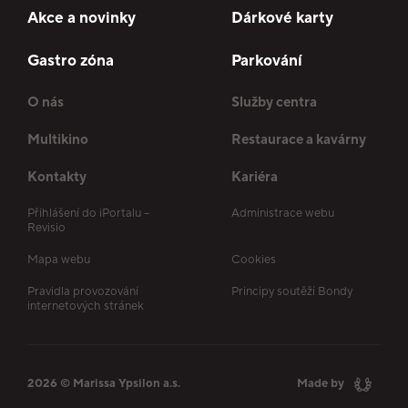
Akce a novinky
Dárkové karty
Gastro zóna
Parkování
O nás
Služby centra
Multikino
Restaurace a kavárny
Kontakty
Kariéra
Přihlášení do iPortalu –
Administrace webu
Revisio
Mapa webu
Cookies
Pravidla provozování
Principy soutěží Bondy
internetových stránek
2026 © Marissa Ypsilon a.s.
Made by