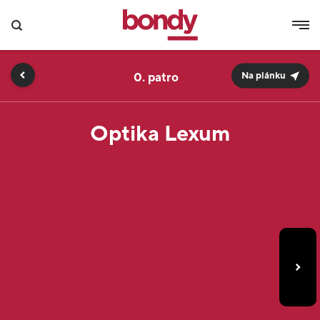
0.
Na plánku
Optika Lexum