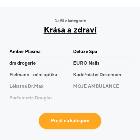
zábrusovém centru a následně vám je vycentrujeme
na inovativním 3D systému Master zaručujícím
maximální komfort vidění.
Další z kategorie
Krása a zdraví
Najdete u nás brýlové obruby od osvědčených a
Amber Plasma
Deluxe Spa
kvalitních dodavatelů, včetně renomovaných značek a
dm drogerie
EURO Nails
nejnovějších světových kolekcí, dětské i sportovní
brýle.
Fielmann - oční optika
Kadeřnictví December
Lékarna Dr.Max
MOJE AMBULANCE
Aplikujeme kontaktní čočky a zajišťujeme
specializovaná vyšetření či oční operace v rámci sítě
Parfumerie Douglas
očních klinik Lexum.
Přejít na kategorii
Kontakt: