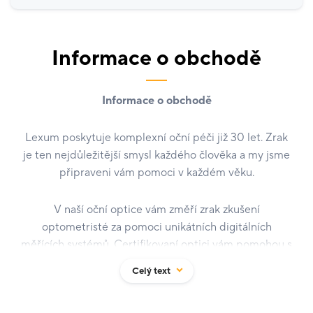
Informace o obchodě
Informace o obchodě
Lexum poskytuje komplexní oční péči již 30 let. Zrak
je ten nejdůležitější smysl každého člověka a my jsme
připraveni vám pomoci v každém věku.
V naší oční optice vám změří zrak zkušení
optometristé za pomoci unikátních digitálních
měřících systémů. Certifikovaní optici vám pomohou s
výběrem brýlí, které vyrábíme přesně na míru, podle
Celý text
individuálních potřeb, životního stylu a zájmů každého
klienta. Brýle vám zhotovíme expresně ve vlastním