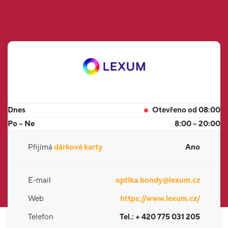
Dnes
Otevřeno od 08:00
Po – Ne
8:00 – 20:00
Přijímá
dárkové karty
Ano
E-mail
optika.bondy@lexum.cz
Web
https://www.lexum.cz/
Telefon
Tel.: + 420 775 031 205