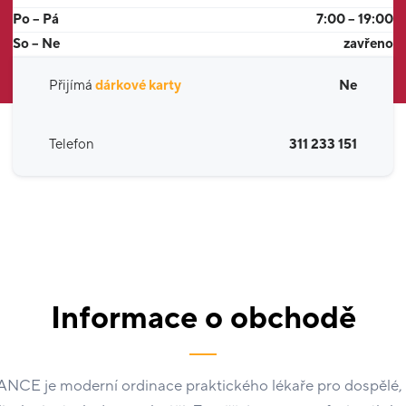
Po – Pá
7:00 – 19:00
So – Ne
zavřeno
Přijímá
dárkové karty
Ne
Telefon
311 233 151
Informace o obchodě
 je moderní ordinace praktického lékaře pro dospělé, 