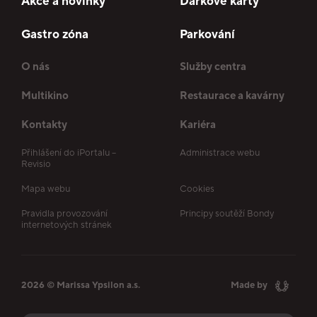
Akce a novinky
Dárkové karty
Gastro zóna
Parkování
O nás
Služby centra
Multikino
Restaurace a kavárny
Kontakty
Kariéra
Přihlášení do iPortalu –
Administrace webu
Revisio
Mapa webu
Cookies
Pravidla provozování
Principy soutěží Bondy
internetových stránek
2026 © Marissa Ypsilon a.s.
Made by