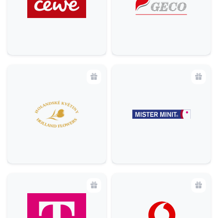
Krása a zdraví
10
Specializované prodejny
15
Domácnost
6
Potraviny
3
Služby
17
Bankomaty
3