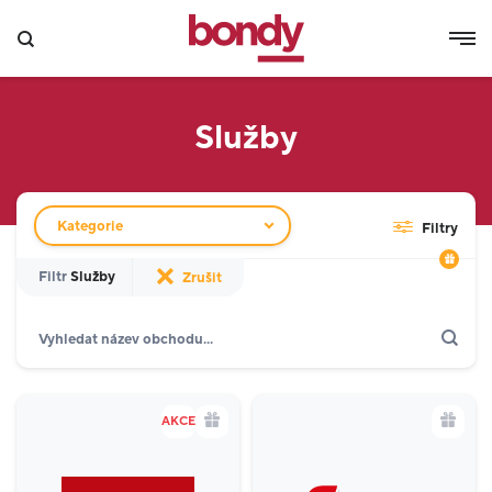
Služby
Filtr obchodů
Kategorie
Filtry
Filtr
Služby
Zrušit
Hledat
Zobrazit jen akce
Dárkové karty
Gastronomie a delikatesy
18
AKCE
Móda
16
Kino a zábava
2