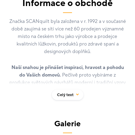
Informace o obchodě
Značka SCANquilt byla založena v r. 1992 a v současné
době zaujímá se sítí více než 60 prodejen významné
místo na českém trhu jako výrobce a prodejce
kvalitních lůžkovin, produktů pro zdravé spaní a
designových doplňků.
Naší snahou je přinášet inspiraci, hravost a pohodu
do Vašich domovů.
Pečlivě proto vybíráme z
produkce světových návrhářů moderní i tradiční vzory
na ložní povlečení. Kolekce SCANquilt se 700
Celý text
variacemi vzorů a barev povlečení je v současné době
nejširší na trhu v ČR.
Přikrývky a polštáře SCANquilt s výplní z dutých
Galerie
vláken jsou oblíbené pro svoji lehkost, hřejivost a