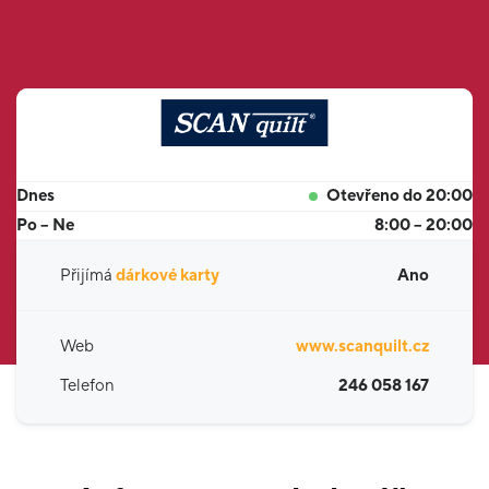
Dnes
Otevřeno do 20:00
Po – Ne
8:00 – 20:00
Přijímá
dárkové karty
Ano
Web
www.scanquilt.cz
Telefon
246 058 167