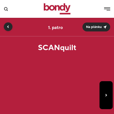
1.
Na plánku
SCANquilt