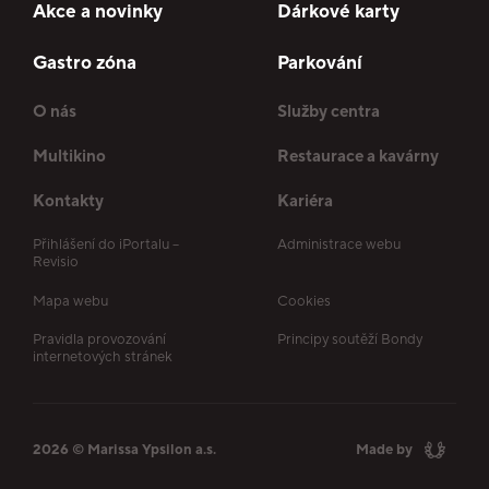
Akce a novinky
Dárkové karty
Gastro zóna
Parkování
O nás
Služby centra
Multikino
Restaurace a kavárny
Kontakty
Kariéra
Přihlášení do iPortalu –
Administrace webu
Revisio
Mapa webu
Cookies
Pravidla provozování
Principy soutěží Bondy
internetových stránek
2026 © Marissa Ypsilon a.s.
Made by