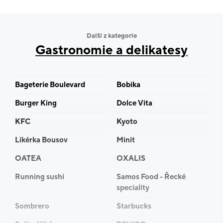
Další z kategorie
Gastronomie a delikatesy
Bageterie Boulevard
Bobika
Burger King
Dolce Vita
KFC
Kyoto
Likérka Bousov
Minit
OATEA
OXALIS
Running sushi
Samos Food - Řecké
speciality
Sombrero
Starbucks