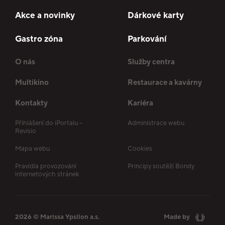
Akce a novinky
Dárkové karty
Gastro zóna
Parkování
O nás
Služby centra
Multikino
Restaurace a kavárny
Kontakty
Kariéra
Přihlášení do iPortalu –
Administrace webu
Revisio
Mapa webu
Cookies
Pravidla provozování
Principy soutěží Bondy
internetových stránek
2026 © Marissa Ypsilon a.s.
Made by