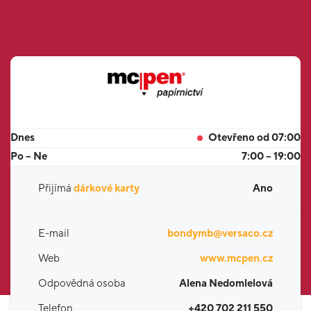
Dnes
Otevřeno od 07:00
Po – Ne
7:00 – 19:00
Přijímá
dárkové karty
Ano
E-mail
bondymb@versaco.cz
Web
www.mcpen.cz
Odpovědná osoba
Alena Nedomlelová
Telefon
+420 702 211 550