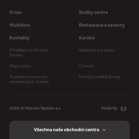
O nás
Služby centra
Multikino
Restaurace a kavárny
Kontakty
Kariéra
Přihlášení do iPortalu –
Administrace webu
Revisio
Mapa webu
Cookies
Pravidla provozování
Principy soutěží Bondy
internetových stránek
2026 © Marissa Ypsilon a.s.
Made by
Všechna naše obchodní centra