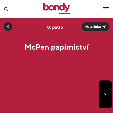
0.
Na plánku
McPen papírnictví