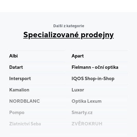
Další z kategorie
Specializované prodejny
Albi
Apart
Datart
Fielmann - oční optika
Intersport
IQOS Shop-in-Shop
Kamalion
Luxor
NORDBLANC
Optika Lexum
Pompo
Smarty.cz
Zlatnictví Seba
ZVĚROKRUH