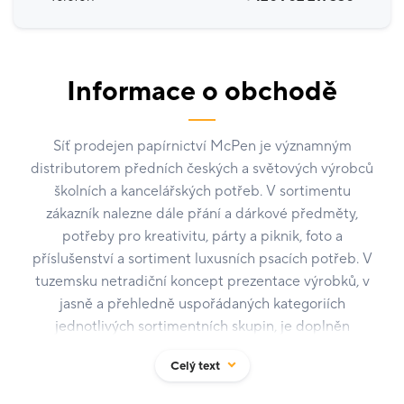
Informace o obchodě
Síť prodejen papírnictví McPen je významným
distributorem předních českých a světových výrobců
školních a kancelářských potřeb. V sortimentu
zákazník nalezne dále přání a dárkové předměty,
potřeby pro kreativitu, párty a piknik, foto a
příslušenství a sortiment luxusních psacích potřeb. V
tuzemsku netradiční koncept prezentace výrobků, v
jasně a přehledně uspořádaných kategoriích
jednotlivých sortimentních skupin, je doplněn
důrazem na špičkový servis zákazníkovi v oblasti
Celý text
poradenství.