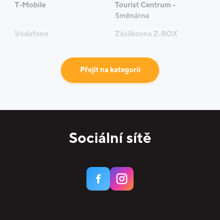
T-Mobile
Tourist Centrum -
Směnárna
Vodafone
Zásilkovna Z-BOX
Přejít na kategorii
Sociální sítě