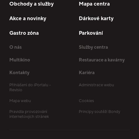
Obchody a služby
Mapa centra
Akce a novinky
Dárkové karty
Gastro zóna
Parkování
O nás
Služby centra
Multikino
Restaurace a kavárny
Kontakty
Kariéra
Přihlášení do iPortalu –
Administrace webu
Revisio
Mapa webu
Cookies
Pravidla provozování
Principy soutěží Bondy
internetových stránek