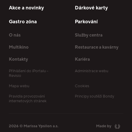
Akce a novinky
Dárkové karty
Gastro zóna
Parkování
O nás
Služby centra
Multikino
Restaurace a kavárny
Kontakty
Kariéra
Přihlášení do iPortalu –
Administrace webu
Revisio
Mapa webu
Cookies
Pravidla provozování
Principy soutěží Bondy
internetových stránek
2026 © Marissa Ypsilon a.s.
Made by