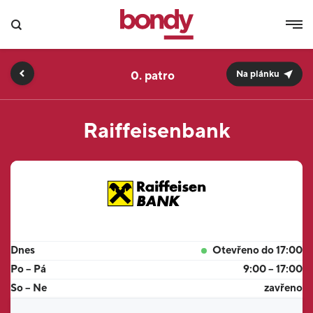
0.
Na plánku
Raiffeisenbank
Dnes
Otevřeno do 17:00
Po – Pá
9:00 – 17:00
So – Ne
zavřeno