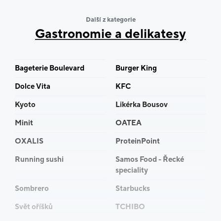
S vizí spojit autentické ingredience s moderním
Další z kategorie
přístupem vznikla značka, která má ambici stát se
Gastronomie a delikatesy
vyhledávaným místem pro všechny milovníky
asijských chutí. Bobika Bistro – nový styl, nové chutě,
nový zážitek.
Bageterie Boulevard
Burger King
Dolce Vita
KFC
Kyoto
Likérka Bousov
Minit
OATEA
OXALIS
ProteinPoint
Running sushi
Samos Food - Řecké
speciality
Sombrero
Starbucks
Svět oříšků
TCHIBO