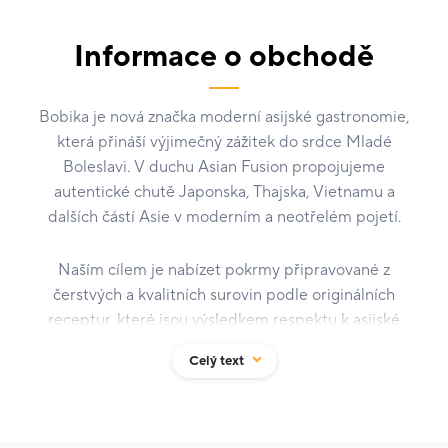
Informace o obchodě
Bobika je nová značka moderní asijské gastronomie,
která přináší výjimečný zážitek do srdce Mladé
Boleslavi. V duchu Asian Fusion propojujeme
autentické chutě Japonska, Thajska, Vietnamu a
dalších částí Asie v moderním a neotřelém pojetí.
Naším cílem je nabízet pokrmy připravované z
čerstvých a kvalitních surovin podle originálních
receptur, které jsou výsledkem respektu k asijské
kuchyni a vášně pro její rozmanitost. Bobika klade
Celý text
důraz nejen na chuť, ale také na styl – proto se můžete
těšit na příjemné, designové prostředí, které
podtrhuje celý gastronomický zážitek.