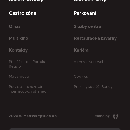
Gastro zóna
Parkování
O nás
Služby centra
Multikino
Restaurace a kavárny
Kontakty
Kariéra
Přihlášení do iPortalu –
Administrace webu
Revisio
Mapa webu
Cookies
Pravidla provozování
Principy soutěží Bondy
internetových stránek
2026 © Marissa Ypsilon a.s.
Made by