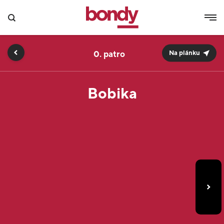
0.
Na plánku
Bobika