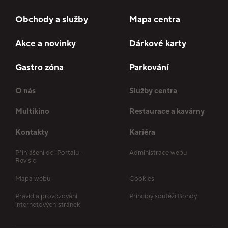
Obchody a služby
Mapa centra
Akce a novinky
Dárkové karty
Gastro zóna
Parkování
O nás
Služby centra
Multikino
Restaurace a kavárny
Kontakty
Kariéra
Přihlášení do iPortalu –
Administrace webu
Revisio
Mapa webu
Cookies
Pravidla provozování
Principy soutěží Bondy
internetových stránek