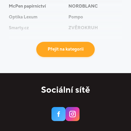
McPen papírnictví
NORDBLANC
Optika Lexum
Pompo
Smarty.cz
ZVĚROKRUH
Přejít na kategorii
Sociální sítě