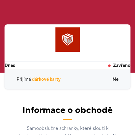
Dnes
Zavřeno
Přijímá
dárkové karty
Ne
Informace o obchodě
Samoobslužné schránky, které slouží k