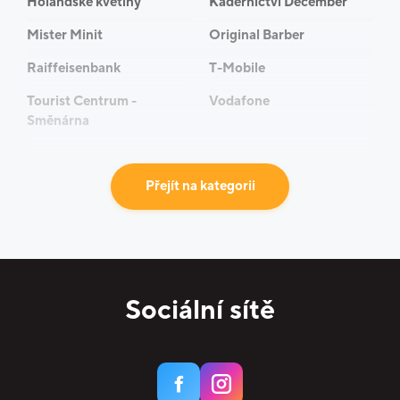
Holandské květiny
Kadeřnictví December
Mister Minit
Original Barber
Raiffeisenbank
T-Mobile
Tourist Centrum -
Vodafone
Směnárna
Přejít na kategorii
Sociální sítě