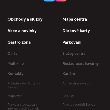
Obchody a služby
Mapa centra
Akce a novinky
Dárkové karty
Gastro zóna
Parkování
O nás
Služby centra
Multikino
Restaurace a kavárny
Kontakty
Kariéra
Přihlášení do iPortalu –
Administrace webu
Revisio
Mapa webu
Cookies
Pravidla provozování
Principy soutěží Bondy
internetových stránek