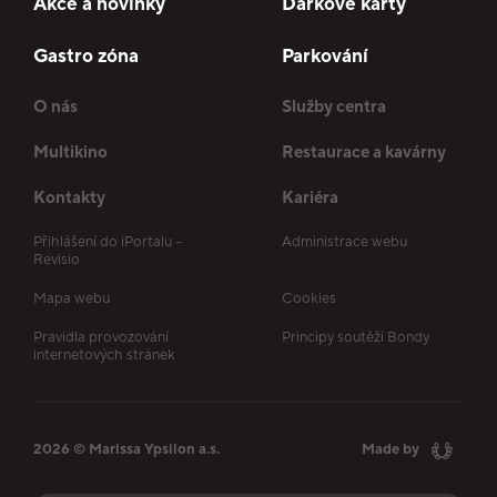
Akce a novinky
Dárkové karty
Gastro zóna
Parkování
O nás
Služby centra
Multikino
Restaurace a kavárny
Kontakty
Kariéra
Přihlášení do iPortalu –
Administrace webu
Revisio
Mapa webu
Cookies
Pravidla provozování
Principy soutěží Bondy
internetových stránek
2026 © Marissa Ypsilon a.s.
Made by