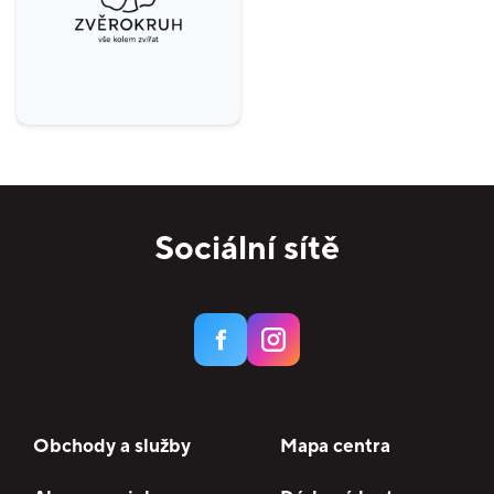
Krása a zdraví
10
Specializované prodejny
15
Domácnost
6
Potraviny
3
Služby
17
Bankomaty
3
Sociální sítě
Obchody a služby
Mapa centra