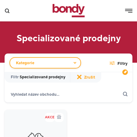
Specializované prodejny
Filtr obchodů
Kategorie
Filtry
Filtr
Specializované prodejny
Zrušit
Hledat
Zobrazit jen akce
Dárkové karty
Gastronomie a delikatesy
18
AKCE
Móda
16
Kino a zábava
2