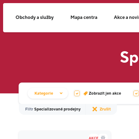
Obchody a služby
Mapa centra
Akce a nov
Sp
Filtr obchodů
Kategorie
Zobrazit jen akce
Filtr
Specializované prodejny
Zrušit
AKCE