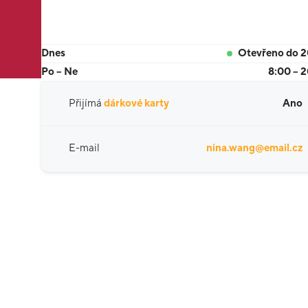
Dnes
Otevřeno do 
Po – Ne
8:00 – 
Přijímá
dárkové karty
Ano
E-mail
nina.wang@email.cz