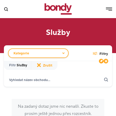
Služby
Filtr obchodů
Kategorie
Filtry
Filtr
Služby
Zrušit
Hledat
Zobrazit jen akce
Dárkové karty
Gastronomie a delikatesy
18
Móda
16
Na zadaný dotaz jsme nic nenašli. Zkuste to
Kino a zábava
2
prosím ještě jednou přes rozcestník.