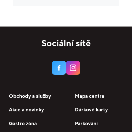
Krása a zdraví
10
Specializované prodejny
15
Domácnost
6
Potraviny
3
Sociální sítě
Služby
17
Bankomaty
3
Obchody a služby
Mapa centra
Akce a novinky
Dárkové karty
Gastro zóna
Parkování