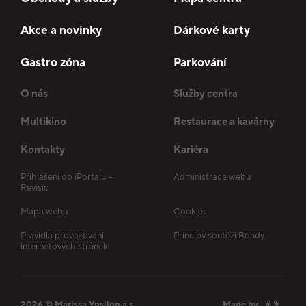
Akce a novinky
Dárkové karty
Gastro zóna
Parkování
O nás
Služby centra
Multikino
Restaurace a kavárny
Kontakty
Kariéra
Přihlášení do iPortalu –
Administrace webu
Revisio
Mapa webu
Cookies
Pravidla provozování
Principy soutěží Bondy
internetových stránek
2026 © Marissa Ypsilon a.s.
Made by