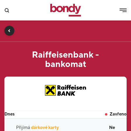
Raiffeisenbank -
bankomat
Dnes
Zavřeno
Přijímá
dárkové karty
Ne