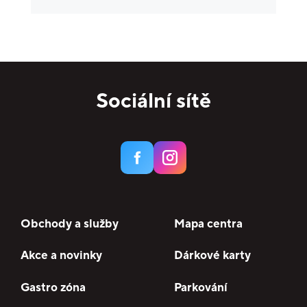
Krása a zdraví
10
Specializované prodejny
15
Domácnost
6
Potraviny
3
Sociální sítě
Služby
17
Bankomaty
3
Obchody a služby
Mapa centra
Akce a novinky
Dárkové karty
Gastro zóna
Parkování