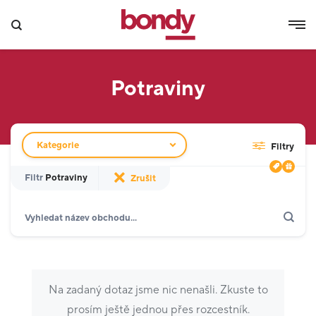
Potraviny
Filtr obchodů
Kategorie
Filtry
Filtr
Potraviny
Zrušit
Hledat
Zobrazit jen akce
Dárkové karty
Gastronomie a delikatesy
18
Móda
16
Na zadaný dotaz jsme nic nenašli. Zkuste to
Kino a zábava
2
prosím ještě jednou přes rozcestník.