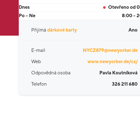
Dnes
Otevřeno od 
Po – Ne
8:00 – 
Přijímá
dárkové karty
Ano
E-mail
NYCZ879@newyorker.de
Web
www.newyorker.de/cz/
Odpovědná osoba
Pavla Koutníková
Telefon
326 211 680