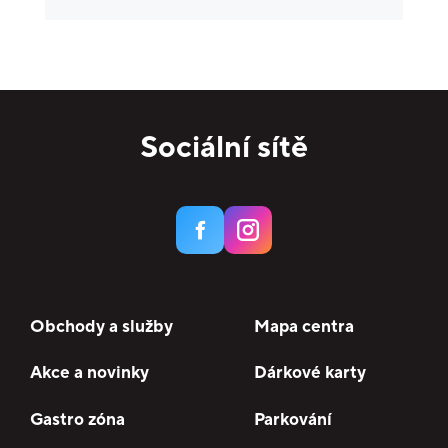
Krása a zdraví
10
Specializované prodejny
15
Domácnost
6
Potraviny
3
Sociální sítě
Služby
17
Bankomaty
3
Obchody a služby
Mapa centra
Akce a novinky
Dárkové karty
Gastro zóna
Parkování