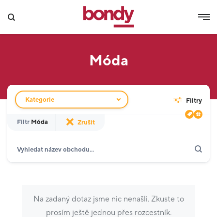
Móda
Filtr obchodů
Kategorie
Filtry
Filtr
Móda
Zrušit
Hledat
Zobrazit jen akce
Dárkové karty
Gastronomie a delikatesy
18
Móda
16
Na zadaný dotaz jsme nic nenašli. Zkuste to
Kino a zábava
2
prosím ještě jednou přes rozcestník.