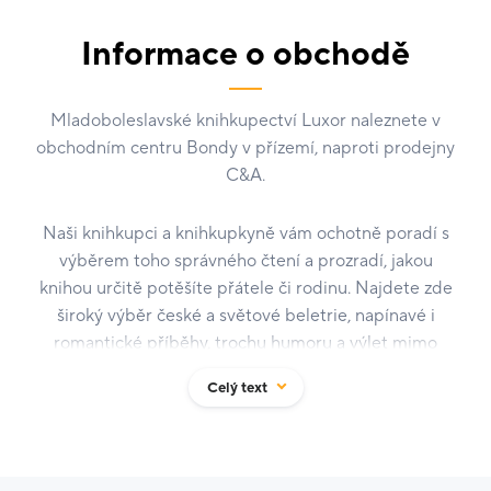
Informace o obchodě
Mladoboleslavské knihkupectví Luxor naleznete v
obchodním centru Bondy v přízemí, naproti prodejny
C&A.
Naši knihkupci a knihkupkyně vám ochotně poradí s
výběrem toho správného čtení a prozradí, jakou
knihou určitě potěšíte přátele či rodinu. Najdete zde
široký výběr české a světové beletrie, napínavé i
romantické příběhy, trochu humoru a výlet mimo
realitu v oddělení sci-fi a fantasy. Na své si přijdou i
Celý text
fanoušci komiksů, děti či milovníci vaření, cestování,
ezoteriky a cizojazyčné literatury. Studenti naleznou
široký sortiment učebnic a slovníků.