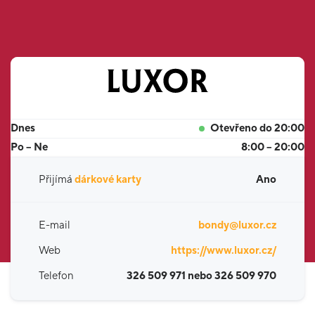
Dnes
Otevřeno do 20:00
Po – Ne
8:00 – 20:00
Přijímá
dárkové karty
Ano
E-mail
bondy@luxor.cz
Web
https://www.luxor.cz/
Telefon
326 509 971 nebo 326 509 970