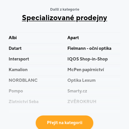
Knihami to ale zdaleka nekončí – najdete u nás i velký
Další z kategorie
výběr deskových a karetních her, dárků a dárkových
Specializované prodejny
poukázek. Speciálky i to, co skladem zrovna nemáme,
vám rádi objednáme.
Albi
Apart
U nás v Luxoru žijí knihy, přijďte to zažít!
Datart
Fielmann - oční optika
Intersport
IQOS Shop-in-Shop
Kamalion
McPen papírnictví
NORDBLANC
Optika Lexum
Pompo
Smarty.cz
Zlatnictví Seba
ZVĚROKRUH
Přejít na kategorii