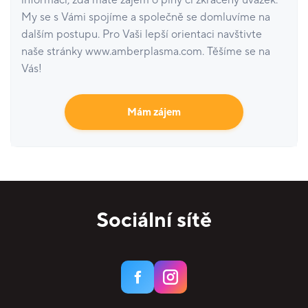
informaci, zda máte zájem o plný či zkrácený úvazek.
My se s Vámi spojíme a společně se domluvíme na
dalším postupu. Pro Vaši lepší orientaci navštivte
naše stránky www.amberplasma.com. Těšíme se na
Vás!
Mám zájem
Sociální sítě