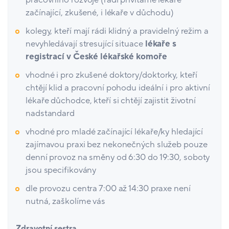
pracovního rozvoje (rádi přivítáme lékaře
začínající, zkušené, i lékaře v důchodu)
kolegy, kteří mají rádi klidný a pravidelný režim a
nevyhledávají stresující situace
lékaře s
registrací v České lékařské komoře
vhodné i pro zkušené doktory/doktorky, kteří
chtějí klid a pracovní pohodu ideální i pro aktivní
lékaře důchodce, kteří si chtějí zajistit životní
nadstandard
vhodné pro mladé začínající lékaře/ky hledající
zajímavou praxi bez nekonečných služeb pouze
denní provoz na směny od 6:30 do 19:30, soboty
jsou specifikovány
dle provozu centra 7:00 až 14:30 praxe není
nutná, zaškolíme vás
Zdravotní sestra