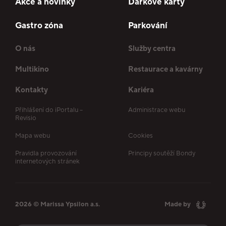
Akce a novinky
Dárkové karty
Gastro zóna
Parkování
O nás
Služby centra
Multikino
Restaurace a kavárny
Kontakty
Kariéra
Přihlášení do iPortalu –
Administrace webu
Revisio
Mapa webu
Cookies
Pravidla provozování
Principy soutěží Bondy
internetových stránek
2026 © Marissa Ypsilon a.s.
Made by