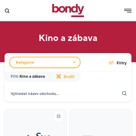
Kino a zábava
Filtr obchodů
Kategorie
Filtry
Filtr
Kino a zábava
Zrušit
Hledat
Zobrazit jen akce
Dárkové karty
Gastronomie a delikatesy
18
Móda
16
Kino a zábava
2