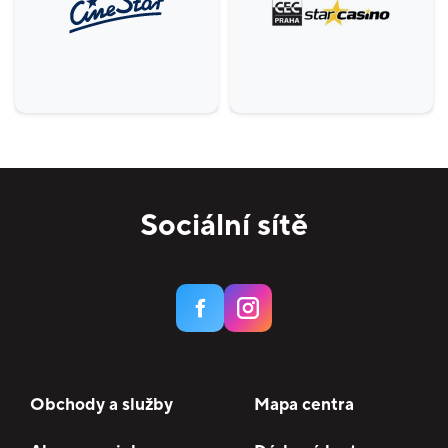
Krása a zdraví
10
Specializované prodejny
15
Domácnost
6
Potraviny
3
Služby
17
Bankomaty
3
Sociální sítě
Obchody a služby
Mapa centra