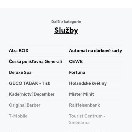
Každá z našich značek je odborník na jiný typ
dovolené. Ať už rádi relaxujete pod palmami,
objevujete cizí kouty světa, poznáváte krásy české
Další z kategorie
země nebo milujete zimní radovánky, jsme tu,
Služby
abychom vám umožnili prožít moře zážitků a hory
odpočinku od každodenních starostí.
Alza BOX
Automat na dárkové karty
Nezdržujte se náročným plánováním výletů nebo
Česká pojišťovna Generali
CEWE
hledáním cenově dostupného ubytování a dopravy a
nechte si s výběrem dovolené poradit od týmu
Deluxe Spa
Fortuna
zkušených prodejců.
GECO TABÁK - Tisk
Holandské květiny
Těšíme se na Vás!
Kadeřnictví December
Mister Minit
Original Barber
Raiffeisenbank
T-Mobile
Tourist Centrum -
Směnárna