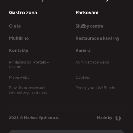
Gastro zóna
Parkování
O nás
Služby centra
Multikino
Restaurace a kavárny
Kontakty
Kariéra
Přihlášení do iPortalu –
Administrace webu
Revisio
Mapa webu
Cookies
Pravidla provozování
Principy soutěží Bondy
internetových stránek
2026 © Marissa Ypsilon a.s.
Made by