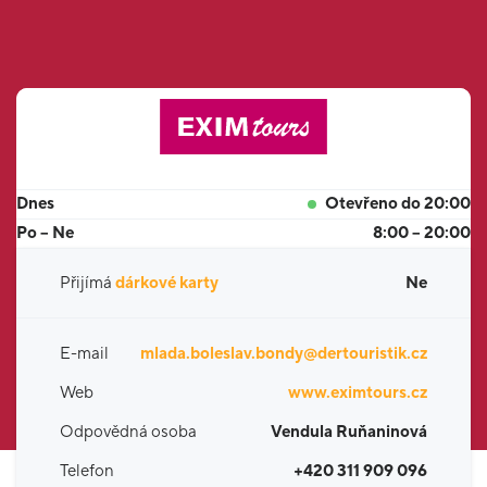
Dnes
Otevřeno do 20:00
Po – Ne
8:00 – 20:00
Přijímá
dárkové karty
Ne
E-mail
mlada.boleslav.bondy@dertouristik.cz
Web
www.eximtours.cz
Odpovědná osoba
Vendula Ruňaninová
Telefon
+420 311 909 096