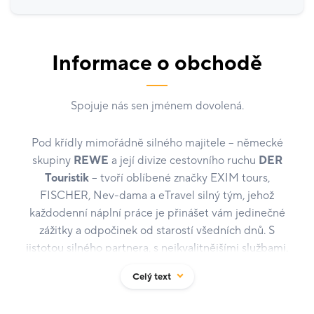
Informace o obchodě
Spojuje nás sen jménem dovolená.
Pod křídly mimořádně silného majitele – německé
skupiny
REWE
a její divize cestovního ruchu
DER
Touristik
– tvoří oblíbené značky EXIM tours,
FISCHER, Nev-dama a eTravel silný tým, jehož
každodenní náplní práce je přinášet vám jedinečné
zážitky a odpočinek od starostí všedních dnů. S
jistotou silného partnera, s nejkvalitnějšími službami,
za nejlepší ceny a s kufrem plným zážitků, které stojí
Celý text
za to prožít.