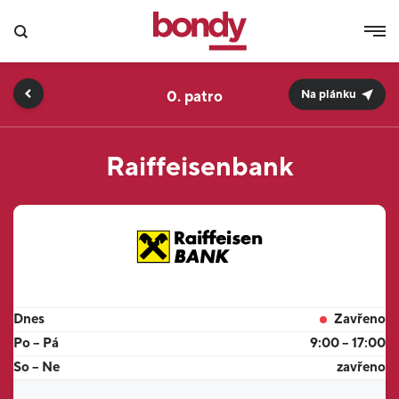
0.
Na plánku
Raiffeisenbank
Dnes
Zavřeno
Po – Pá
9:00 – 17:00
So – Ne
zavřeno