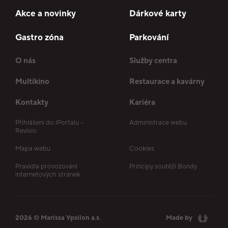
Akce a novinky
Dárkové karty
Gastro zóna
Parkování
O nás
Služby centra
Multikino
Restaurace a kavárny
Kontakty
Kariéra
Přihlášení do iPortalu –
Administrace webu
Revisio
Mapa webu
Cookies
Pravidla provozování
Principy soutěží Bondy
internetových stránek
2026 © Marissa Ypsilon a.s.
Made by