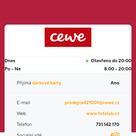
Dnes
Otevřeno do 20:00
Po – Ne
8:00 – 20:00
Přijímá
dárkové karty
Ano
E-mail
prodejna421001@cewe.cz
Web
www.fotolab.cz
Telefon
731 142 170
Sociální sítě