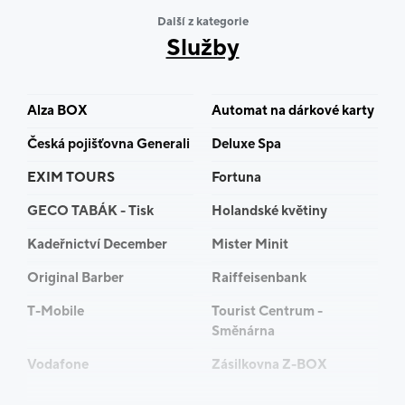
shopovou objednávku z
fotolab.cz
.
Další z kategorie
Služby
Alza BOX
Automat na dárkové karty
Česká pojišťovna Generali
Deluxe Spa
EXIM TOURS
Fortuna
GECO TABÁK - Tisk
Holandské květiny
Kadeřnictví December
Mister Minit
Original Barber
Raiffeisenbank
T-Mobile
Tourist Centrum -
Směnárna
Vodafone
Zásilkovna Z-BOX