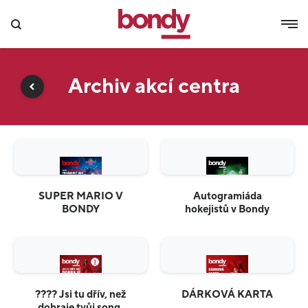
Archiv akcí centra
SUPER MARIO V
Autogramiáda
BONDY
hokejistů v Bondy
???? Jsi tu dřív, než
DÁRKOVÁ KARTA
dohraje tvůj song.