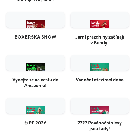
BOXERSKÁ SHOW
Jarní prázdniny začínají
v Bondy!
Vydejte se na cestu do
Vánoční otevírací doba
Amazonie!
✨ PF 2026
???? Povánoční slevy
jsou tady!