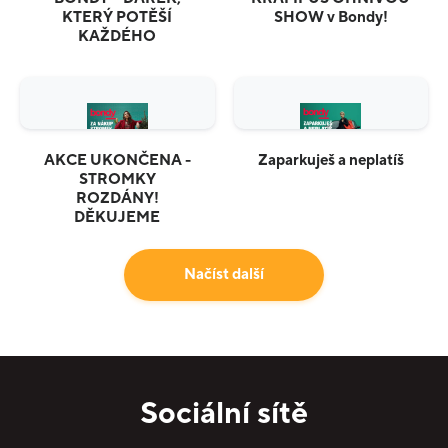
KTERÝ POTĚŠÍ
SHOW v Bondy!
KAŽDÉHO
AKCE UKONČENA -
Zaparkuješ a neplatíš
STROMKY
ROZDÁNY!
DĚKUJEME
Načíst další
Sociální sítě