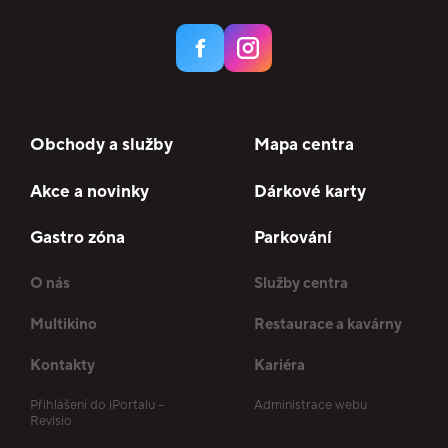
Obchody a služby
Mapa centra
Akce a novinky
Dárkové karty
Gastro zóna
Parkování
O nás
Služby centra
Multikino
Restaurace a kavárny
Kontakty
Kariéra
Přihlášení do iPortalu –
Administrace webu
Revisio