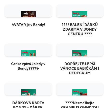
AVATAR je v Bondy!
???? BALENÍ DÁRKŮ
ZDARMA V BONDY
CENTRU ????
Česko zpívá koledy v
DOPŘEJTE LEPŠÍ
Bondy????✨
VÁNOCE BABIČKÁM I
DĚDEČKŮM
DÁRKOVÁ KARTA
????Nezmeškejte
BONDY – DÁREK,
KRAMPUS OHNIVOU